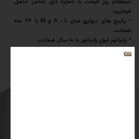
استعلام روز قیمت با شماره ذیل تماس حاصل
فرمایید.
* پکیج های دیواری مدل A ، L و M با 24 ماه
ضمانت
* رادیاتور ایران رادیاتور با 10 سال ضمانت
* نصب رایگان
* بهترین خدمات پس از فروش در قزوین
شماره تماس: 9641 882 ۰۹۰۲