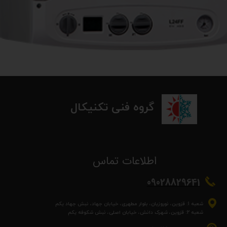
​گروه فنی تکنیکال
ا
طلاعات تماس
09028829641
شعبه 1: قزوین، نوروزیان، بلوار مطهری، خیابان جهاد، نبش جهاد یکم
شعبه 2: قزوین، شهرک دانش، خیابان اصلی، نبش شکوفه یکم​​​​​​​​​​​​​​