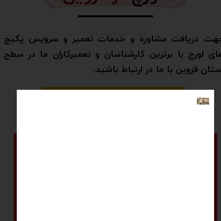
هت دریافت مشاوره و خدمات تعمیر و سرویس پکیج
ای لورچ با برترین کارشناسان و تعمیرکاران ما در سطح
ستان قزوین با ما در ارتباط باشید.
شماره تماس: 09028829641